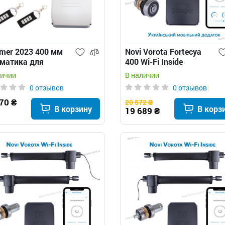
er 2023 400 мм
Novi Vorota Fortecya
матика для
400 Wi-Fi Inside
ашных ворот
автоматика для
личии
В наличии
распашных ворот
0 отзывов
0 отзывов
70 ₴
20 572 ₴
В корзину
В корз
19 689 ₴