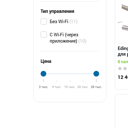
Тип управления
Без Wi-Fi
11
С Wi-Fi (через
приложение)
10
Edin
для 
Цена
В на
12 4
3 тыс.
9 тыс.
15 тыс.
20 тыс.
26 тыс.