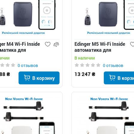
ger M4 Wi-Fi Inside
Edinger M5 Wi-Fi Inside
матика для
автоматика для
ашных ворот
распашных ворот
личии
В наличии
0 отзывов
0 отзывов
88 ₴
13 247 ₴
В корзину
В корз