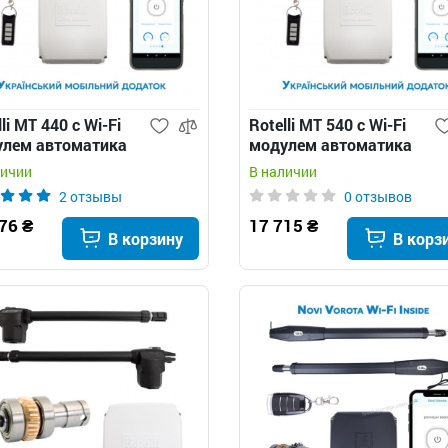
li MT 440 c Wi-Fi
Rotelli MT 540 c Wi-Fi
улем автоматика
модулем автоматика
распашных ворот
для распашных ворот
личии
В наличии
2 отзывы
0 отзывов
76 ₴
17 715 ₴
В корзину
В корз