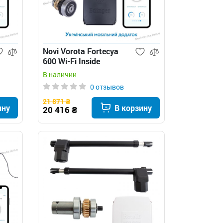
Novi Vorota Fortecya
600 Wi-Fi Inside
автоматика для
В наличии
распашных ворот
0 отзывов
21 871 ₴
ину
В корзину
20 416 ₴