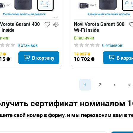
 Vorota Garant 400
Novi Vorota Garant 600
 Inside
Wi-Fi Inside
матика для
автоматика для
личии
В наличии
ашных ворот
распашных ворот
0 отзывов
0 отзывов
7 ₴
19 897 ₴
В корзину
В корз
15 ₴
18 702 ₴
2
>
>|
1
лучить сертификат номиналом 1
шите свой номер в форму, и мы перезвоним вам в те