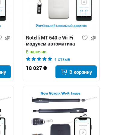
Rotelli МТ 640 c Wi-Fi
модулем автоматика
для распашных ворот
В наличии
1 отзыв
18 027 ₴
ину
В корзину