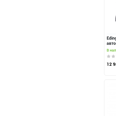
Edin
авто
расп
В на
12 9