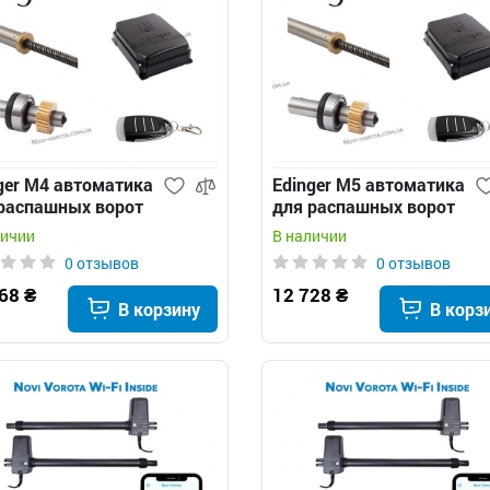
ger M4 автоматика
Edinger M5 автоматика
распашных ворот
для распашных ворот
личии
В наличии
0 отзывов
0 отзывов
68 ₴
12 728 ₴
В корзину
В корз