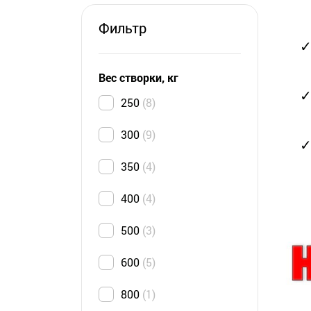
Фильтр
✓
Вес створки, кг
✓
250
8
300
9
✓
350
4
400
4
500
3
600
5
800
1