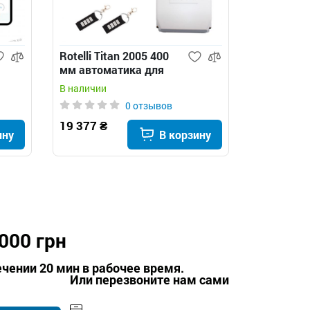
Rotelli Titan 2005 400
мм автоматика для
распашных ворот
В наличии
0 отзывов
19 377 ₴
ину
В корзину
000 грн
чении 20 мин в рабочее время.
Или перезвоните нам сами