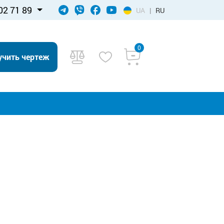
02 71 89
UA
|
RU
0
учить чертеж